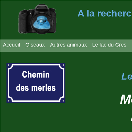
A la recherc
Accueil
Oiseaux
Autres animaux
Le lac du Crès
Le
M