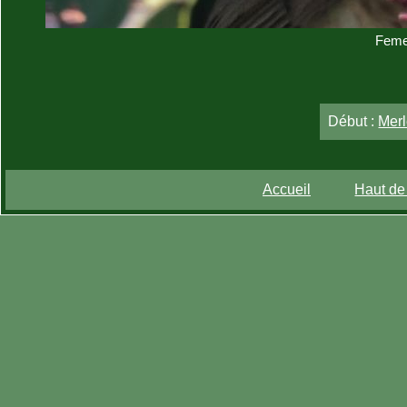
Femel
Début :
Merl
Accueil
Haut de