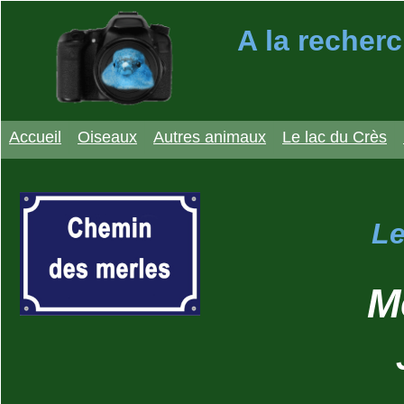
A la recherc
Accueil
Oiseaux
Autres animaux
Le lac du Crès
Le
M