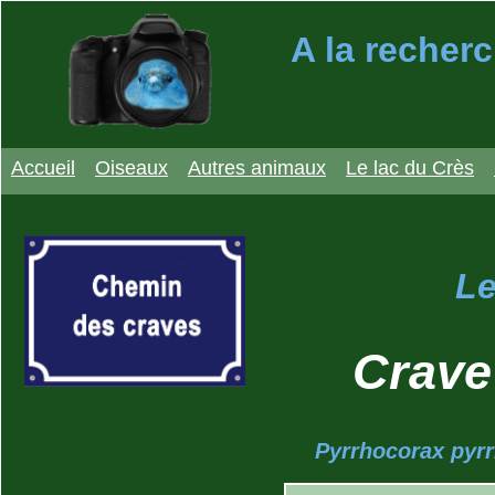
A la recherc
Accueil
Oiseaux
Autres animaux
Le lac du Crès
Le
Crave
Pyrrhocorax pyrr