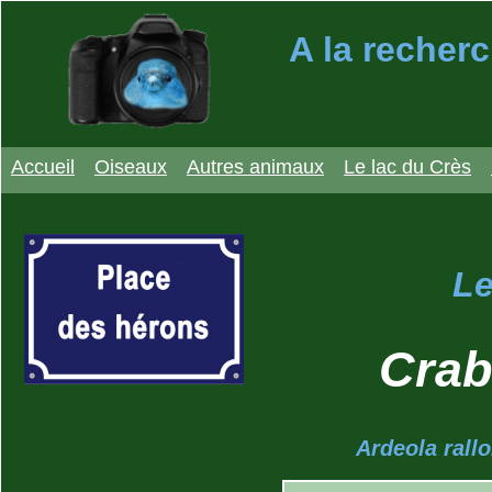
A la recherc
Accueil
Oiseaux
Autres animaux
Le lac du Crès
Le
Crab
Ardeola rall