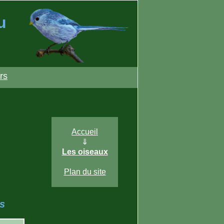
u
rs
Accueil
⇓
Les oiseaux
Plan du site
s