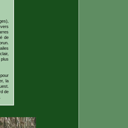
ges),
 vers
arres
lé de
brun.
ailes
lair,
 plus
 pour
r, la
uest.
rd de
.