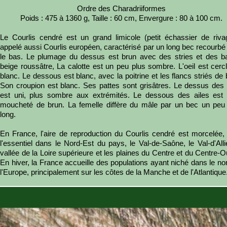
Ordre des Charadriiformes
Poids : 475 à 1360 g, Taille : 60 cm, Envergure : 80 à 100 cm.
Le Courlis cendré est un grand limicole (petit échassier de riva
appelé aussi Courlis européen, caractérisé par un long bec recourbé
le bas. Le plumage du dessus est brun avec des stries et des b
beige roussâtre, La calotte est un peu plus sombre. L'oeil est cerc
blanc. Le dessous est blanc, avec la poitrine et les flancs striés de 
Son croupion est blanc. Ses pattes sont grisâtres. Le dessus des 
est uni, plus sombre aux extrémités. Le dessous des ailes est c
moucheté de brun. La femelle diffère du mâle par un bec un peu
long.
En France, l'aire de reproduction du Courlis cendré est morcelée,
l'essentiel dans le Nord-Est du pays, le Val-de-Saône, le Val-d'Allie
vallée de la Loire supérieure et les plaines du Centre et du Centre-O
En hiver, la France accueille des populations ayant niché dans le no
l'Europe, principalement sur les côtes de la Manche et de l'Atlantique