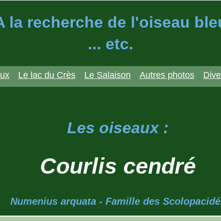
A la recherche de l'oiseau ble
... etc.
aux
Le lac du Crès
Le Salaison
Autres photos
Dive
Les oiseaux :
Courlis cendré
Numenius arquata - Famille des Scolopacidé