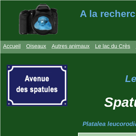
A la recherc
Accueil
Oiseaux
Autres animaux
Le lac du Crès
Le
Spat
Platalea leucorodi