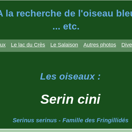
A la recherche de l'oiseau ble
... etc.
aux
Le lac du Crès
Le Salaison
Autres photos
Dive
Les oiseaux :
Serin cini
Serinus serinus - Famille des Fringillidés