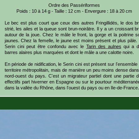
Ordre des Passériformes
Poids : 10 à 14 g - Taille : 12 cm - Envergure : 18 à 20 cm
Le bec est plus court que ceux des autres Fringillidés, le dos b
strié, les ailes et la queue sont brun-noirâtre. Il y a un croissant b
autour de la joue. Chez le mâle le front, la gorge et la poitrine s
jaunes. Chez la femelle, le jaune est moins présent et plus pâle.
Serin cini peut être confondu avec le
Tarin des aulnes
qui a d
barres alaires plus marquées et dont le mâle a une calotte noire.
En période de nidification, le Serin cini est présent sur l'ensemble
territoire métropolitain, mais de manière un peu moins dense dans
nord-ouest du pays. C'est un migrateur partiel dont une partie 
effectifs part hiverner en Espagne ou sur le pourtour méditerrané
dans la vallée du Rhône, dans l'ouest du pays ou en Ile-de-France.