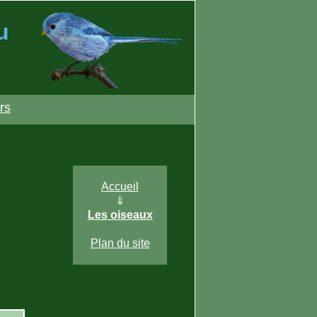
u
rs
Accueil
⇓
Les oiseaux
Plan du site