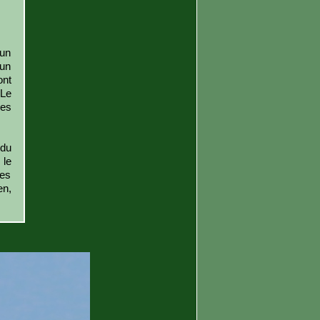
run
run
ont
 Le
es
 du
 le
des
en,