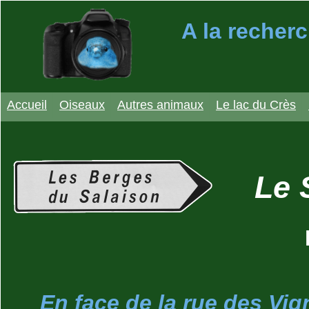
A la recherc
Accueil
Oiseaux
Autres animaux
Le lac du Crès
Le 
En face de la rue des Vig