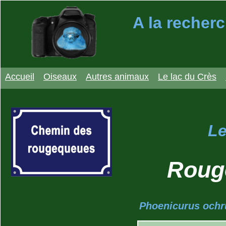
A la recherc
Accueil
Oiseaux
Autres animaux
Le lac du Crès
Le
Roug
Phoenicurus ochr