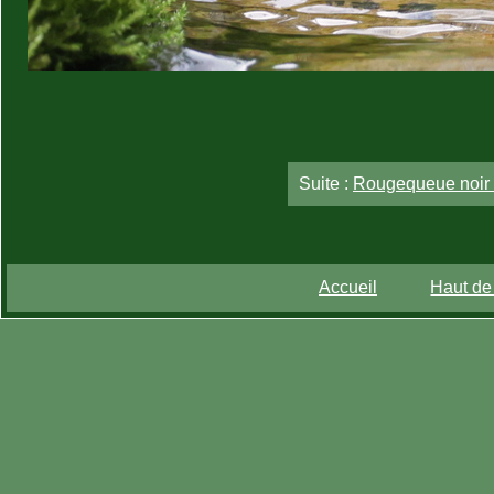
Suite :
Rougequeue noir 
Accueil
Haut de