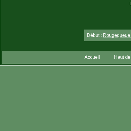
Début :
Rougequeue à
Accueil
Haut de