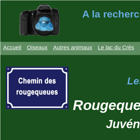
A la recherc
Accueil
Oiseaux
Autres animaux
Le lac du Crès
Le
Rougequeu
Juvéni