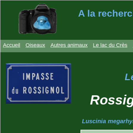
A la recherc
Accueil
Oiseaux
Autres animaux
Le lac du Crès
L
Rossig
Luscinia megarhy