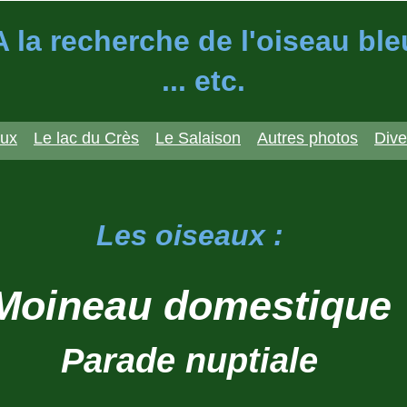
A la recherche de l'oiseau ble
... etc.
aux
Le lac du Crès
Le Salaison
Autres photos
Dive
Les oiseaux :
Moineau domestique
Parade nuptiale