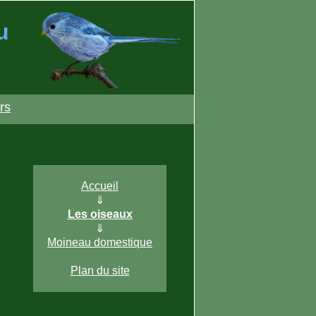
u
rs
Accueil
⇓
Les oiseaux
⇓
Moineau domestique
Plan du site