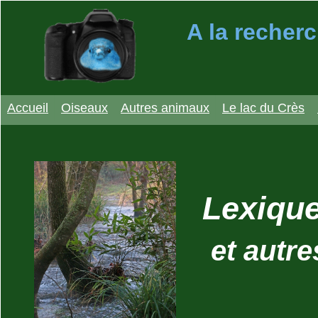
A la recherc
Accueil
Oiseaux
Autres animaux
Le lac du Crès
Lexique
et autr