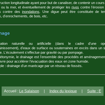
uction longitudinale ayant pour but de canaliser, de contenir un cours
 ou la mer, et éventuellement de protéger les
rives
contre l'érosion
s contre des
inondations
. Une digue peut être constituée de ter
s, d'enrochements, de bois, etc.
nage
ation naturelle ou artificielle (dans le cadre d'une opé
inissement), d'eaux de surface ou souterraines en excès dans un s
. L'écoulement s'effectue par gravité ou par pompage.
étonymie, le drainage est l'ensemble des procédés et aménagemen
vre pour accélérer l'évacuation des eaux en zone humide.
e : drainage d'un marécage par un réseau de fossés.
Accueil :
Le Salaison
|
Index du lexique
|
Suite : E