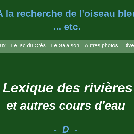
A la recherche de l'oiseau ble
... etc.
aux
Le lac du Crès
Le Salaison
Autres photos
Dive
Lexique des rivière
et autres cours d'eau
- D -