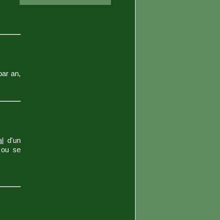
par an,
al
d'un
e ou se