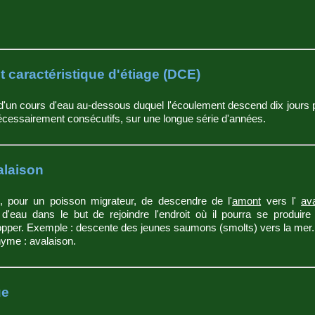
t caractéristique d'étiage (DCE)
d'un cours d'eau au-dessous duquel l'écoulement descend dix jours 
cessairement consécutifs, sur une longue série d'années.
laison
n, pour un poisson migrateur, de descendre de l'
amont
vers l'
av
d'eau dans le but de rejoindre l'endroit où il pourra se produir
pper. Exemple : descente des jeunes saumons (smolts) vers la mer.
yme : avalaison.
ue