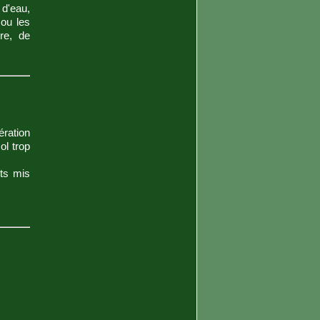
 d'eau,
 ou les
re, de
ration
ol trop
ts mis