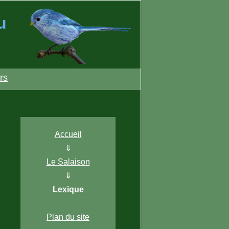
u
rs
Accueil
s
⇓
Le Salaison
⇓
Lexique
Plan du site