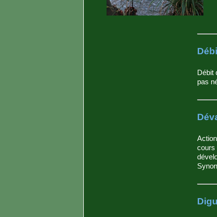
Débi
Débit 
pas né
Déva
Actio
cours 
dévelo
Synon
Dig