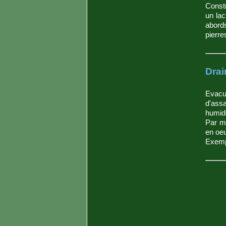
Constr
un lac
abord
pierre
Drai
Evacu
d'assa
humide
Par m
en oeu
Exempl