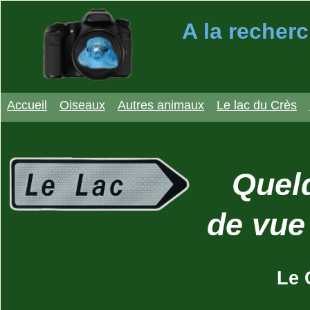
A la recherc
Accueil
Oiseaux
Autres animaux
Le lac du Crès
Quel
de vue
Le 