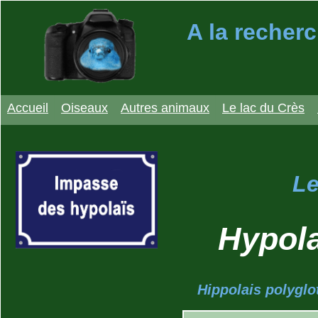
A la recherc
Accueil
Oiseaux
Autres animaux
Le lac du Crès
Le
Hypola
Hippolais polyglo