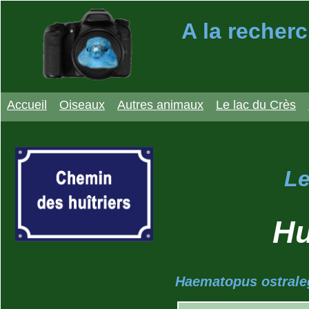
A la recherc
Accueil
Oiseaux
Autres animaux
Le lac du Crès
Le
Hu
Haematopus ostrale