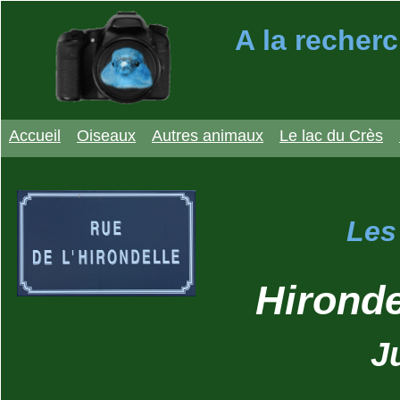
A la recherc
Accueil
Oiseaux
Autres animaux
Le lac du Crès
Les
Hironde
J