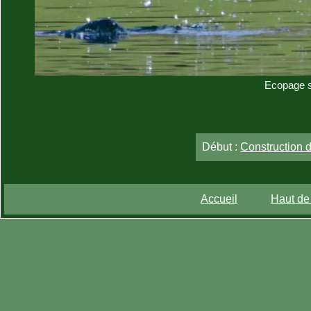
Ecopage su
Début :
Construction 
Accueil
Haut de