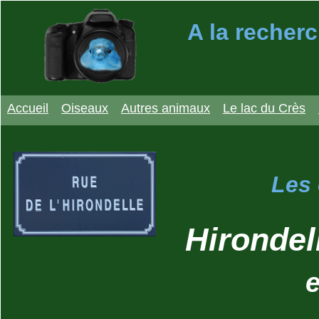
A la recherc
Accueil
Oiseaux
Autres animaux
Le lac du Crès
Les 
Hirondel
e