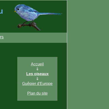
u
rs
Accueil
⇓
Les oiseaux
⇓
Guêpier d'Europe
Plan du site