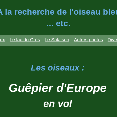
A la recherche de l'oiseau ble
... etc.
aux
Le lac du Crès
Le Salaison
Autres photos
Dive
Les oiseaux :
Guêpier d'Europe
en vol