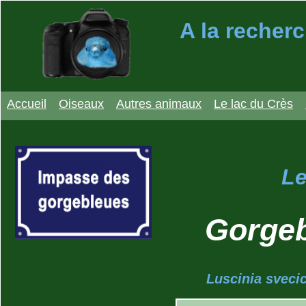
A la recherc
Accueil
Oiseaux
Autres animaux
Le lac du Crès
Le
Gorgeb
Luscinia sveci