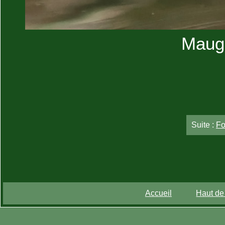
Maugu
Suite :
Fo
Accueil
Haut de