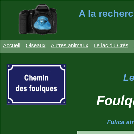
A la recherc
Accueil
Oiseaux
Autres animaux
Le lac du Crès
Le
Foulq
Fulica at