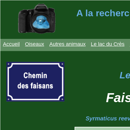
A la recherc
Accueil
Oiseaux
Autres animaux
Le lac du Crès
Le
Fai
Syrmaticus reev