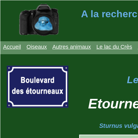
A la recherc
Accueil
Oiseaux
Autres animaux
Le lac du Crès
Le
Etourn
Sturnus vulga