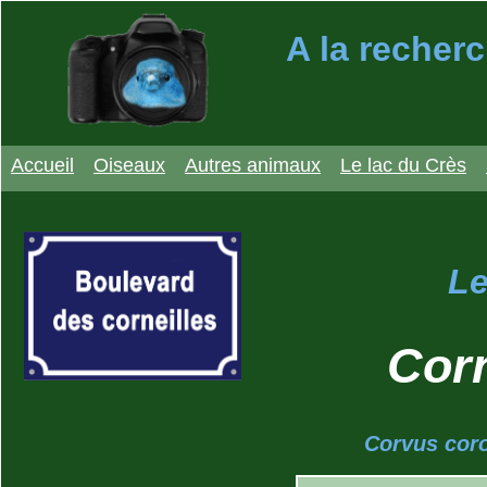
A la recherc
Accueil
Oiseaux
Autres animaux
Le lac du Crès
Le
Corn
Corvus coro