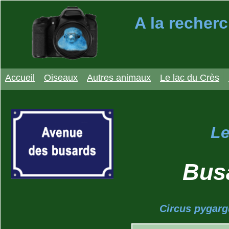
A la recherc
Accueil
Oiseaux
Autres animaux
Le lac du Crès
Le
Bus
Circus pygargu